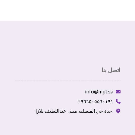
اتصل بنا
info@mpt.sa
٩٦٦٥٠٥٥٦٠١٩١+
جدة حي الفيصليه مبنى عبداللطيف بلازا