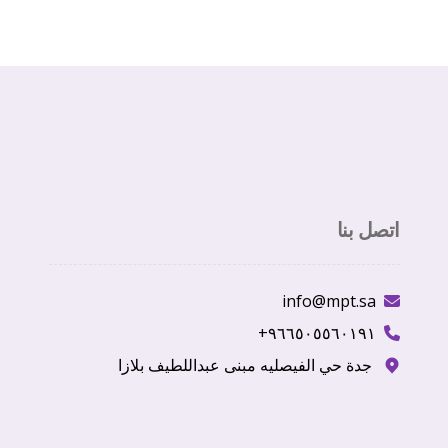
اتصل بنا
info@mpt.sa
٩٦٦٥٠٥٥٦٠١٩١+
جدة حي الفيصليه مبنى عبداللطيف بلازا