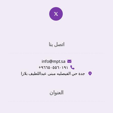
اتصل بنا
info@mpt.sa
٩٦٦٥٠٥٥٦٠١٩١+
جدة حي الفيصليه مبنى عبداللطيف بلازا
العنوان