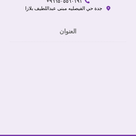
٩٦٦٥٠٥٥٦٠١٩١+
جدة حي الفيصليه مبنى عبداللطيف بلازا
العنوان