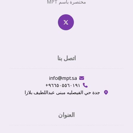
مختصرة باسم MPT
اتصل بنا
info@mpt.sa
٩٦٦٥٠٥٥٦٠١٩١+
جدة حي الفيصليه مبنى عبداللطيف بلازا
العنوان