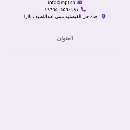
info@mpt.sa
٩٦٦٥٠٥٥٦٠١٩١+
جدة حي الفيصليه مبنى عبداللطيف بلازا
العنوان