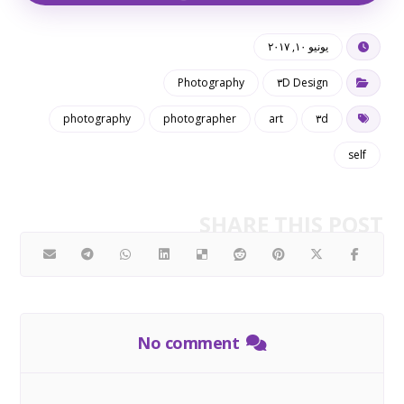
يونيو ١٠, ٢٠١٧
Photography
٣D Design
photography
photographer
art
٣d
self
No comment