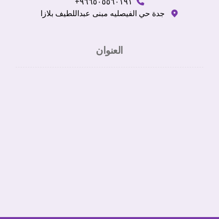
٩٦٦٥٠٥٥٦٠١٩١+
جدة حي الفيصليه مبنى عبداللطيف بلازا
العنوان